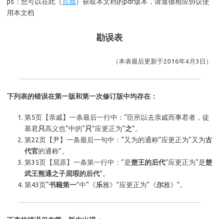
ps：您可以在此（
点我
）获取本文档的pdf版本，请遵循相应协议使
用本文档
勘误表
（本表最后更新于2016年4月3日）
下列表的错误在第一版和第一次修订版中均存在：
第5页【亲戚】一条最后一行中：“臣所以去亲戚而事君者，徒
慕君
只
高义也”中的“
只
”应更正为“
之
”。
第22页【尹】一条最后一句中：“又为的通称”应更正为“又为
古
代官
的通称”。
第35页【屈原】一条第一行中：“是
楚王的后代
”应更正为“是
楚
武王熊通之子屈瑕的后代
”。
第43页“
书籍第一
”中“《
乐
雅》”应更正为“《
尔
雅》”。