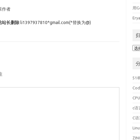
用G
原作者
Er
站站长删除
li1397937810*gmail.com(*替换为@)
归
档
注
51
Cod
CP
c语
C
Lin
ZI