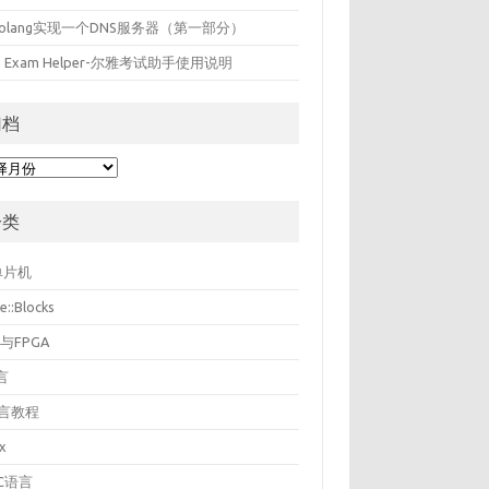
olang实现一个DNS服务器（第一部分）
ya Exam Helper-尔雅考试助手使用说明
归档
分类
单片机
e::Blocks
U与FPGA
言
语言教程
ux
NC语言