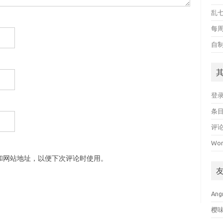
乱
每
自制
登
条目
评论
Wor
和网站地址，以便下次评论时使用。
Ang
樱