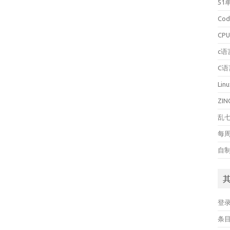
51
Cod
CP
c语
C
Lin
ZI
乱
每
自制
登
条目