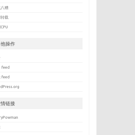
七八糟
周转载
CPU
其他操作
录
 feed
 feed
dPress.org
友情链接
ryPowman
味