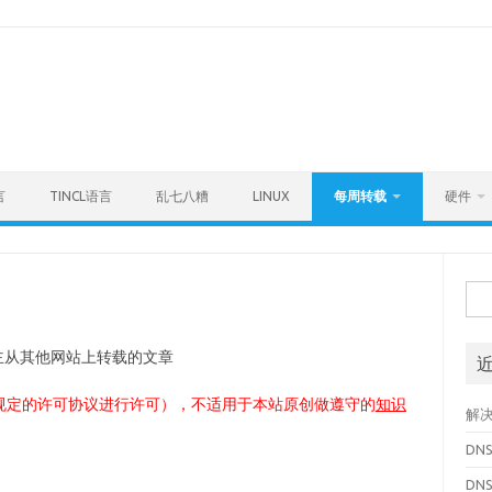
言
TINCL语言
乱七八糟
LINUX
每周转载
硬件
搜
索
主从其他网站上转载的文章
规定的许可协议进行许可），不适用于本站原创做遵守的
知识
解决
DN
DN