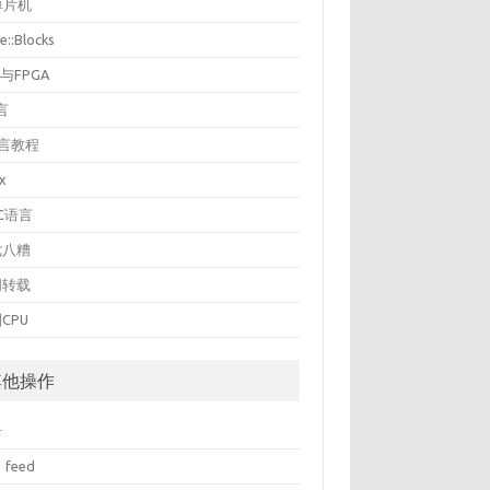
单片机
e::Blocks
U与FPGA
言
语言教程
ux
NC语言
七八糟
周转载
CPU
其他操作
录
 feed