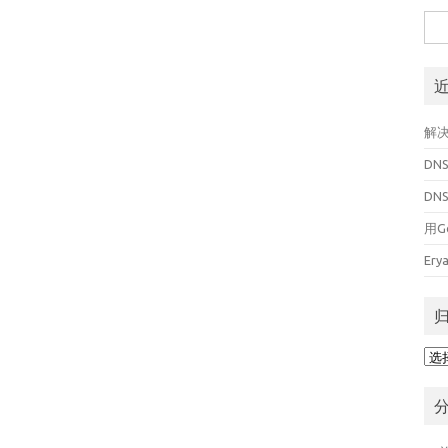
搜
索
解决
DN
DN
用G
Er
归
档