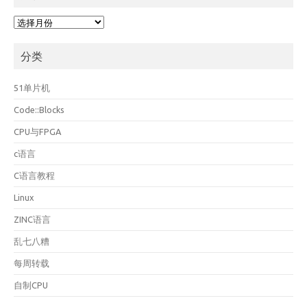
归
档
分类
51单片机
Code::Blocks
CPU与FPGA
c语言
C语言教程
Linux
ZINC语言
乱七八糟
每周转载
自制CPU