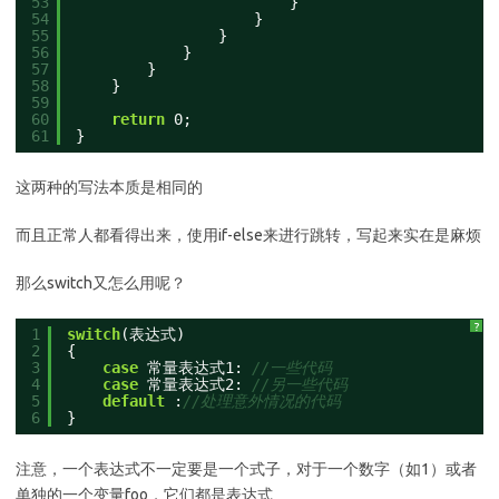
53
}
54
}
55
}
56
}
57
}
58
}
59
60
return
0;
61
}
这两种的写法本质是相同的
而且正常人都看得出来，使用if-else来进行跳转，写起来实在是麻烦
那么switch又怎么用呢？
?
1
switch
(表达式)
2
{
3
case
常量表达式1: 
//一些代码
4
case
常量表达式2: 
//另一些代码
5
default
:
//处理意外情况的代码
6
}
注意，一个表达式不一定要是一个式子，对于一个数字（如1）或者
单独的一个变量foo，它们都是表达式