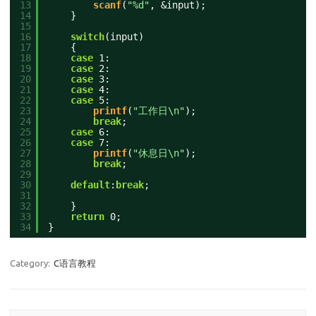
13
scanf
(
"%d"
, &input);
14
}
15
16
switch
(input)
17
{
18
case
1:
19
case
2:
20
case
3:
21
case
4:
22
case
5:
23
printf
(
"工作日\n"
);
24
break
;
25
case
6:
26
case
7:
27
printf
(
"休息日\n"
);
28
break
;
29
30
default
:
break
;
31
32
}
33
return
0;
34
}
Category:
C语言教程