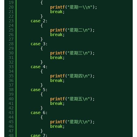
19
{
20
printf
(
"星期一\\n"
);
21
break
;
22
}
23
case
2:
24
{
25
printf
(
"星期二\n"
);
26
break
;
27
}
28
case
3:
29
{
30
printf
(
"星期三\n"
);
31
break
;
32
}
33
case
4:
34
{
35
printf
(
"星期四\n"
);
36
break
;
37
}
38
case
5:
39
{
40
printf
(
"星期五\n"
);
41
break
;
42
}
43
case
6:
44
{
45
printf
(
"星期六\n"
);
46
break
;
47
}
48
case
7: