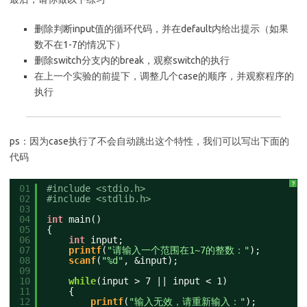
删除判断input值的循环代码，并在default内给出提示（如果
数不在1-7的情况下）
删除switch分支内的break，观察switch的执行
在上一个实验的前提下，调整几个case的顺序，并观察程序的
执行
ps：因为case执行了不会自动跳出这个特性，我们可以写出下面的
代码
?
01
#include <stdio.h>
02
#include <stdlib.h>
03
04
int
main()
05
{
06
int
input;
07
printf
(
"请输入一个范围在1~7的整数："
);
08
scanf
(
"%d"
, &input);
09
10
while
(input > 7 || input < 1)
11
{
12
printf
(
"输入无效，请重新输入："
);