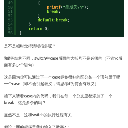
49
{
50
printf
(
"星期天\n"
);
51
break
;
52
}
53
default
:
break
;
54
}
55
return
0;
56
}
是不是顿时觉得清晰很多呢？
和if等结构不同，switch中case后面的大括号不是必须的（不管它后
面有多少个语句）
这是因为你可以通过下一个case标签很好的区分某一个语句属于哪
一个case（即不会引起歧义，请思考if为何会有歧义）
接下来请看case内的代码，我们在每一个分支里都添加了一个
break，这是多余的吗？
显然不是，这和switch的执行过程有关
假设上面的程序里我们输入了数字2；