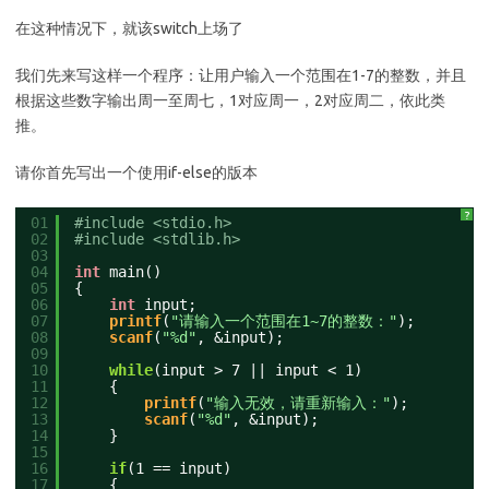
在这种情况下，就该switch上场了
我们先来写这样一个程序：让用户输入一个范围在1-7的整数，并且
根据这些数字输出周一至周七，1对应周一，2对应周二，依此类
推。
请你首先写出一个使用if-else的版本
?
01
#include <stdio.h>
02
#include <stdlib.h>
03
04
int
main()
05
{
06
int
input;
07
printf
(
"请输入一个范围在1~7的整数："
);
08
scanf
(
"%d"
, &input);
09
10
while
(input > 7 || input < 1)
11
{
12
printf
(
"输入无效，请重新输入："
);
13
scanf
(
"%d"
, &input);
14
}
15
16
if
(1 == input)
17
{