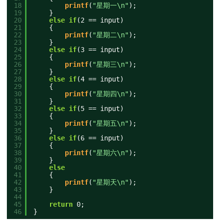
18
printf
(
"星期一\n"
);
19
}
20
else
if
(2 == input)
21
{
22
printf
(
"星期二\n"
);
23
}
24
else
if
(3 == input)
25
{
26
printf
(
"星期三\n"
);
27
}
28
else
if
(4 == input)
29
{
30
printf
(
"星期四\n"
);
31
}
32
else
if
(5 == input)
33
{
34
printf
(
"星期五\n"
);
35
}
36
else
if
(6 == input)
37
{
38
printf
(
"星期六\n"
);
39
}
40
else
41
{
42
printf
(
"星期天\n"
);
43
}
44
45
return
0;
46
}