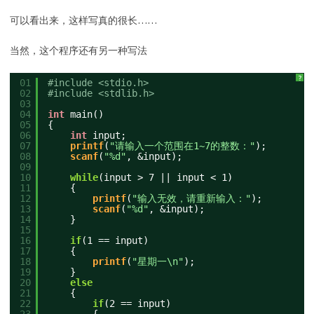
可以看出来，这样写真的很长……
当然，这个程序还有另一种写法
?
01
#include <stdio.h>
02
#include <stdlib.h>
03
04
int
main()
05
{
06
int
input;
07
printf
(
"请输入一个范围在1~7的整数："
);
08
scanf
(
"%d"
, &input);
09
10
while
(input > 7 || input < 1)
11
{
12
printf
(
"输入无效，请重新输入："
);
13
scanf
(
"%d"
, &input);
14
}
15
16
if
(1 == input)
17
{
18
printf
(
"星期一\n"
);
19
}
20
else
21
{
22
if
(2 == input)