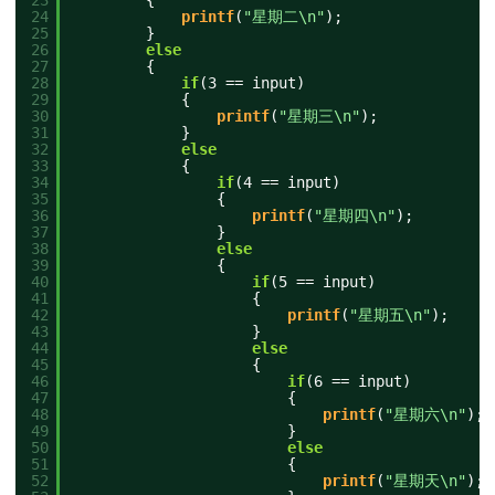
23
{
24
printf
(
"星期二\n"
);
25
}
26
else
27
{
28
if
(3 == input)
29
{
30
printf
(
"星期三\n"
);
31
}
32
else
33
{
34
if
(4 == input)
35
{
36
printf
(
"星期四\n"
);
37
}
38
else
39
{
40
if
(5 == input)
41
{
42
printf
(
"星期五\n"
);
43
}
44
else
45
{
46
if
(6 == input)
47
{
48
printf
(
"星期六\n"
);
49
}
50
else
51
{
52
printf
(
"星期天\n"
);