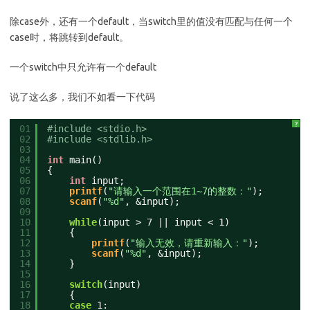
除case外，还有一个default，当switch里的值没有匹配与任何一个
case时，将跳转到default。
一个switch中只允许有一个default
说了这么多，我们不如看一下代码
?
01
#include <stdio.h>
02
#include <stdlib.h>
03
04
int
main()
05
{
06
int
input;
07
printf
(
"请输入一个范围在1~7的整数："
);
08
scanf
(
"%d"
, &input);
09
10
while
(input > 7 || input < 1)
11
{
12
printf
(
"输入无效，请重新输入："
);
13
scanf
(
"%d"
, &input);
14
}
15
16
switch
(input)
17
{
18
case
1: