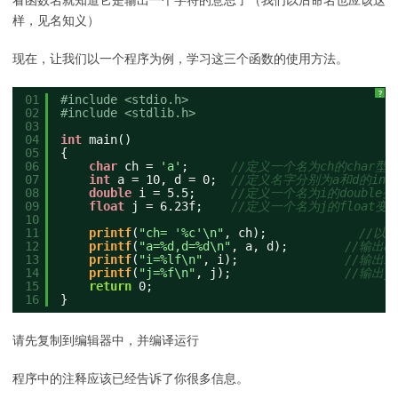
看函数名就知道它是输出一个字符的意思了（我们以后命名也应该这
样，见名知义）
现在，让我们以一个程序为例，学习这三个函数的使用方法。
?
01
#include <stdio.h>
02
#include <stdlib.h>
03
04
int
main()
05
{
06
char
ch = 
'a'
;      
//定义一个名为ch的char
07
int
a = 10, d = 0;  
//定义名字分别为a和d的in
08
double
i = 5.5;     
//定义一个名为i的double
09
float
j = 6.23f;    
//定义一个名为j的float变
10
11
printf
(
"ch= '%c'\n"
, ch);             
//以a
12
printf
(
"a=%d,d=%d\n"
, a, d);        
//输出a
13
printf
(
"i=%lf\n"
, i);               
//输出i
14
printf
(
"j=%f\n"
, j);                
//输出j
15
return
0;
16
}
请先复制到编辑器中，并编译运行
程序中的注释应该已经告诉了你很多信息。