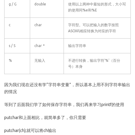
g / G
double
使用以上两种中最短的形式，大小写
的使用同%e和%E
c
char
字符型。可以把输入的数字按照
ASCII码相应转换为对应的字符
s / S
char *
输出字符串
%
无输入
不进行转换，输出字符‘%’（百分
号）本身
因为我们现在还没有学“字符串变量”，所以基本上用不到字符串输出
的情况
等到了后面我们学了如何保存字符串，我们再来学习printf的使用
putchar和上面相比，就简单多了，你只需要
putchar(ch);就可以将ch输出