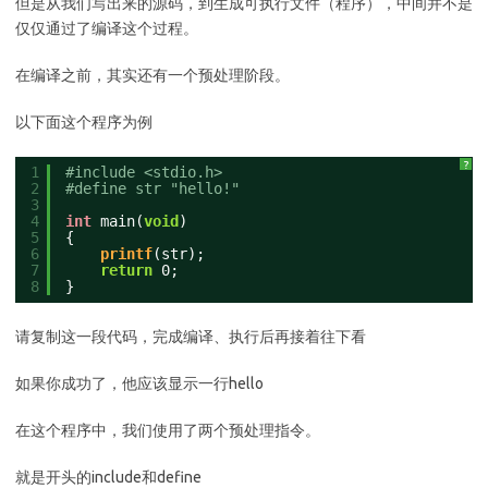
但是从我们写出来的源码，到生成可执行文件（程序），中间并不是
仅仅通过了编译这个过程。
在编译之前，其实还有一个预处理阶段。
以下面这个程序为例
?
1
#include <stdio.h>
2
#define str "hello!"
3
4
int
main(
void
)
5
{
6
printf
(str);
7
return
0;
8
}
请复制这一段代码，完成编译、执行后再接着往下看
如果你成功了，他应该显示一行hello
在这个程序中，我们使用了两个预处理指令。
就是开头的include和define