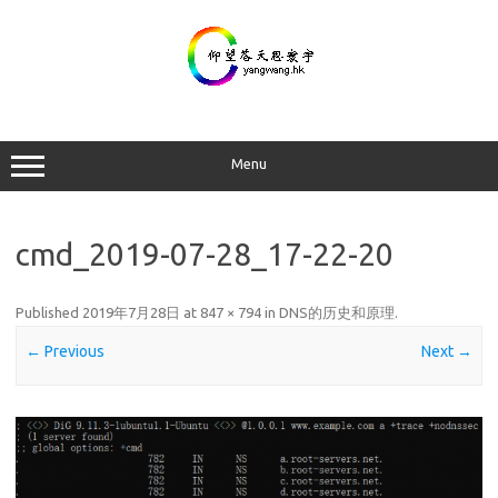
Skip
to
content
Menu
cmd_2019-07-28_17-22-20
Published
2019年7月28日
at
847 × 794
in
DNS的历史和原理
.
← Previous
Next →